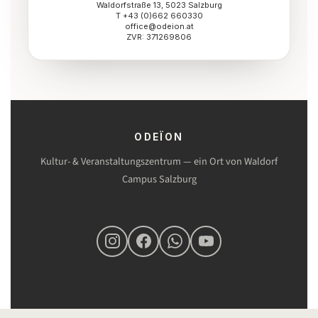
Waldorfstraße 13, 5023 Salzburg
T +43 (0)662 660330
office@odeion.at
ZVR: 371269806
ODEÏON
Kultur- & Veranstaltungszentrum — ein Ort von Waldorf
Campus Salzburg
Instagram
Facebook
WhatsApp-Kanal
YouTube