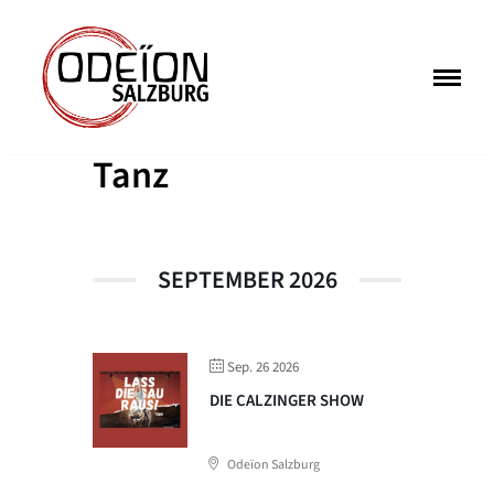
Zum
Inhalt
springen
Tanz
SEPTEMBER 2026
Sep. 26 2026
DIE CALZINGER SHOW
Odeïon Salzburg